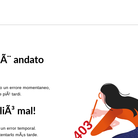
 Ã¨ andato
rato un errore momentaneo,
e piÃ¹ tardi.
liÃ³ mal!
403
 un error temporal.
ntentarlo mÃ¡s tarde.